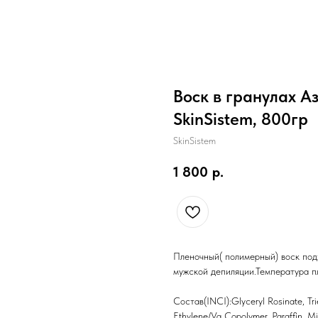
Воск в гранулах А
SkinSistem, 800гр
SkinSistem
1 800
р.
Пленочный( полимерный) воск подх
мужской депиляции.Температура п
Состав(INCI):Glyceryl Rosinate, Tr
Ethylene/Va Copolymer, Paraffin, Mi