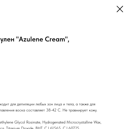
зулен "Azulene Cream",
одит для депиляции любых зон лица и тела, а также для
лавления воска составляет 38-42 C. Не травмирует кожу.
iethylene Glycol Rosinate, Hydrogenated Microcrystalline Wax,
ca, Titanium Dioxide, BHT, C.l 61565, C.l 60725.