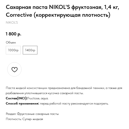
Сахарная паста NIKOL'S фруктозная, 1,4 кг,
Corrective (корректирующая плотность)
NIKOL'S
1 800
р.
Объем
1000гр
1400гр
Паста жидкой консистенции предназначена для бандажной техники, а также для
разбавления уплотнившегося кусочка сахарной пасты.
Состав(INCI):
Fructose, aqua.
Способ применения:
перед работой пасту рекомендуется подогреть.
Раздел: Фруктозные сахарные пасты
Плотность: Супер-жидкая