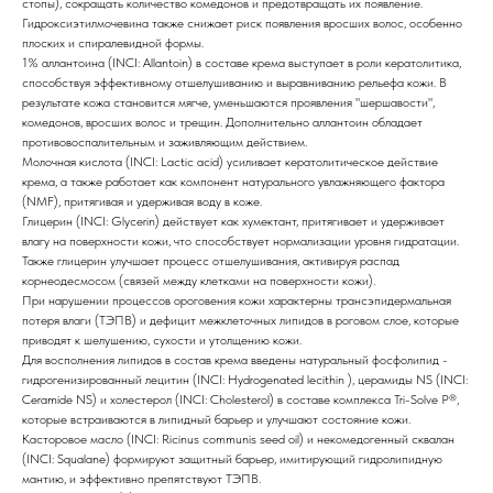
стопы), сокращать количество комедонов и предотвращать их появление.
Гидроксиэтилмочевина также снижает риск появления вросших волос, особенно
плоских и спиралевидной формы.
1% аллантоина (INCI: Allantoin) в составе крема выступает в роли кератолитика,
способствуя эффективному отшелушиванию и выравниванию рельефа кожи. В
результате кожа становится мягче, уменьшаются проявления "шершавости",
комедонов, вросших волос и трещин. Дополнительно аллантоин обладает
противовоспалительным и заживляющим действием.
Молочная кислота (INCI: Lactic acid) усиливает кератолитическое действие
крема, а также работает как компонент натурального увлажняющего фактора
(NMF), притягивая и удерживая воду в коже.
Глицерин (INCI: Glycerin) действует как хумектант, притягивает и удерживает
влагу на поверхности кожи, что способствует нормализации уровня гидратации.
Также глицерин улучшает процесс отшелушивания, активируя распад
корнеодесмосом (связей между клетками на поверхности кожи).
При нарушении процессов ороговения кожи характерны трансэпидермальная
потеря влаги (ТЭПВ) и дефицит межклеточных липидов в роговом слое, которые
приводят к шелушению, сухости и утолщению кожи.
Для восполнения липидов в состав крема введены натуральный фосфолипид -
гидрогенизированный лецитин (INCI: Hydrogenated lecithin ), церамиды NS (INCI:
Ceramide NS) и холестерол (INCI: Cholesterol) в составе комплекса Tri-Solve P®,
которые встраиваются в липидный барьер и улучшают состояние кожи.
Касторовое масло (INCI: Ricinus communis seed oil) и некомедогенный сквалан
(INCI: Squalane) формируют защитный барьер, имитирующий гидролипидную
мантию, и эффективно препятствуют ТЭПВ.