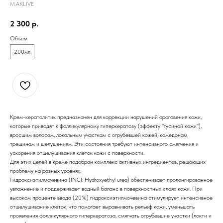
M.AKLIVE
2 300
р.
Объем
200мл
Крем-кератолитик предназначен для коррекции нарушений ороговения кожи,
которые приводят к фолликулярному гиперкератозу (эффекту "гусиной кожи"),
вросшим волосам, локальным участкам с огрубевшей кожей, комедонам,
трещинам и шелушениям. Эти состояния требуют интенсивного смягчения и
ускорения отшелушивания клеток кожи с поверхности.
Для этих целей в креме подобран комплекс активных ингредиентов, решающих
проблему на разных уровнях.
Гидроксиэтилмочевина (INCI: Hydroxyethyl urea) обеспечивает пролонгированное
увлажнение и поддерживает водный баланс в поверхностных слоях кожи. При
высоком проценте ввода (20%) гидроксиэтилмочевина стимулирует интенсивное
отшелушивание клеток, что помогает выравнивать рельеф кожи, уменьшать
проявления фолликулярного гиперкератоза, смягчать огрубевшие участки (локти и