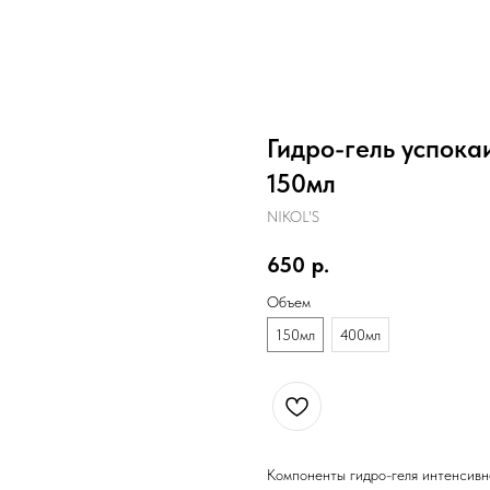
Гидро-гель успока
150мл
NIKOL'S
650
р.
Объем
150мл
400мл
Компоненты гидро-геля интенсивн