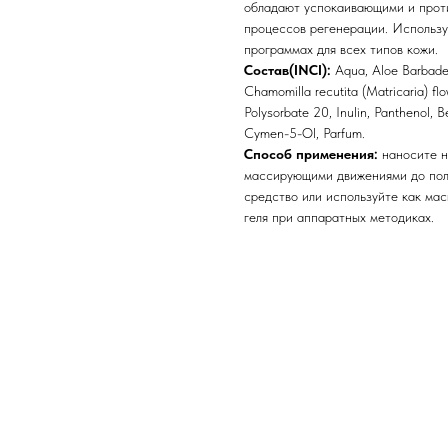
обладают успокаивающими и прот
процессов регенерации. Использу
программах для всех типов кожи.
Состав(INCI):
Aqua, Aloe Barbadens
Chamomilla recutita (Matricaria) fl
Polysorbate 20, Inulin, Panthenol, 
Cymen-5-Ol, Parfum.
Способ применения:
наносите н
массирующими движениями до полн
средство или используйте как мас
геля при аппаратных методиках.