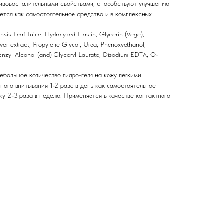
ивовоспалительными свойствами, способствуют улучшению
ется как самостоятельное средство и в комплексных
is Leaf Juice, Hydrolyzed Elastin, Glycerin (Vege),
ower extract, Propylene Glycol, Urea, Phenoxyethanol,
Benzyl Alcohol (and) Glyceryl Laurate, Disodium EDTA, O-
ебольшое количество гидро-геля на кожу легкими
ого впитывания 1-2 раза в день как самостоятельное
ку 2-3 раза в неделю. Применяется в качестве контактного