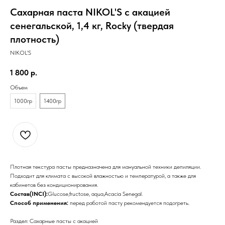
Сахарная паста NIKOL'S с акацией
сенегальской, 1,4 кг, Rocky (твердая
плотность)
NIKOL'S
1 800
р.
Объем
1000гр
1400гр
Плотная текстура пасты предназначена для мануальной техники депиляции.
Подходит для климата с высокой влажностью и температурой, а также для
кабинетов без кондиционирования.
Состав(INCI):
Glucose,fructose, aqua,Acacia Senegal.
Способ применения:
перед работой пасту рекомендуется подогреть.
Раздел: Сахарные пасты с акацией