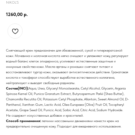
NIKOL'S
1260,00
р.
Смягчающий крем предназначен для обезвоженной, сухой и гиперкератозной
кожи. Мочевина и молочная кислота мягко очищают и увлажняют кожу, регулируют
водный баланс клеток эпидермиса, усиливают естественные защитные и
иммунные свойства кожи. Масла арганы и ромашки смягчают питают и
восстанавливают тургор кожи, оказывают антисептическое действие. Гранатовая
кислота и токоферол способствуют выработке естественного коллагена,
нейтрализуют и выводят свободные радикалы.
Состав(INCI):
Aqua, Urea, Glyceryl Monostearate, Cetyl Alcohol, Glycerin, Argania
Spinosa Kernel Oil, Punica Granatum Extract, Butyrospermum Parkii (Shea Butter),
Chamomilla Recutita Oil, Potassium Cetyl Phosphate, Allantoin, Sweet Almond Oil, D-
Panthenol, Xanthan Gum, Lactic Acid, Olea Europaea (Olive) Fruit Oil, Tocopheryl
Acetate, Grape Seed Oil, Punicic Acid, Sorbic Acid, Citric Acid, Sodium Hydroxide.
Не содержит искусственных добавок и красителей.
Способ применения:
легкими массажными движениями нанести крем на
предварительно очищенную кожу. Подходит для ежедневного использования.