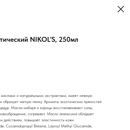
отический NIKOL'S, 250мл
 маслами и натуральными экстрактами, имеет нежную
и образует мягкую пенку. Ароматы экзотических пряностей
цедур. Масла имбиря и корицы восстанавливают силы,
ровообращение, согревают. Масло апельсина обладает
м действием, повышает эластичность кожи.
e, Cocamidopropyl Betaine, Layroyl Methyl Glucamide,