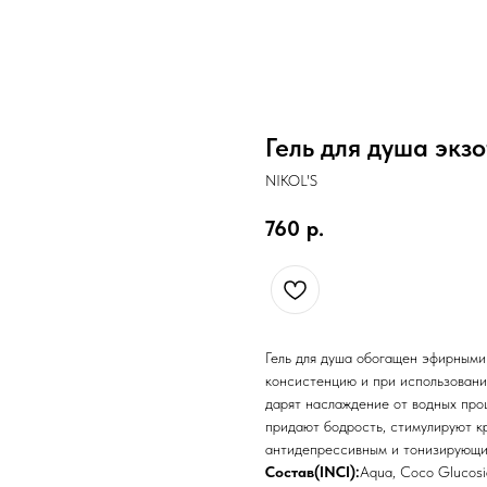
Гель для душа экз
NIKOL'S
760
р.
Гель для душа обогащен эфирными
консистенцию и при использовани
дарят наслаждение от водных про
придают бодрость, стимулируют к
антидепрессивным и тонизирующи
Состав(INCI):
Aqua, Coco Glucosid