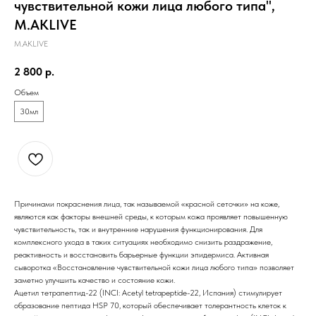
чувствительной кожи лица любого типа",
M.AKLIVE
M.AKLIVE
2 800
р.
Объем
30мл
Причинами покраснения лица, так называемой «красной сеточки» на коже,
являются как факторы внешней среды, к которым кожа проявляет повышенную
чувствительность, так и внутренние нарушения функционирования. Для
комплексного ухода в таких ситуациях необходимо снизить раздражение,
реактивность и восстановить барьерные функции эпидермиса. Активная
сыворотка «Восстановление чувствительной кожи лица любого типа» позволяет
заметно улучшить качество и состояние кожи.
Ацетил тетрапептид-22 (INCI: Acetyl tetrapeptide-22, Испания) стимулирует
образование пептида HSP 70, который обеспечивает толерантность клеток к