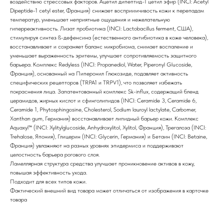
воздействию стрессовых факторов. Ацетил дипептид-1 цетил эфир (INCI: Acetyl
Dipeptide-1 cetyl ester, Франция) снижает восприимчивость кожи к перепадам
температур, уменьшает неприятные ощущения и нежелательную
гиперреактивность. Лизат пробиотика (INCI: Lactobacillus ferment, США),
стимулируя синтез ß-дефенсина (естественного антибиотика в коже человека),
восстанавливает и сохраняет баланс микробиома, снимает воспаление и
уменьшает выраженность эритемы, улучшает сопротивляемость защитного
барьера. Комплекс Redyless (INCI: Propanediol, Water, Piperonyl Glucoside,
Франция), основанный на Пиперонил Глюкозиде, подавляет активность
специфических рецепторов (TRPA1 и TRPV1), что позволяет избежать
покраснения лица. Запатентованный комплекс Sk-influx, содержащий бленд
церамидов, жирных кислот и сфинголипидов (INCI: Ceramide 3, Ceramide 6,
Ceramide 1, Phytosphingosine, Cholesterol, Sodium lauroyl lactylate, Carbomer,
Xanthan gum, Германия) восстанавливает липидный барьер кожи. Комплекс
Aquaxyl™ (INCI: Xylitylglucoside, Anhydroxylitol, Xylitol, Франция), Трегалоза (INCI:
Trehalose, Япония), Глицерин (INCI: Glycerin, Германия) и Бетаин (INCI: Betaine,
Франция) увлажняют на разных уровнях эпидермиса и поддерживают
целостность барьера рогового слоя.
Ламеллярная структура средства улучшает проникновение активов в кожу,
повышая эффективность ухода.
Подходит для всех типов кожи.
Фактический внешний вид товара может отличаться от изображения в карточке
товара