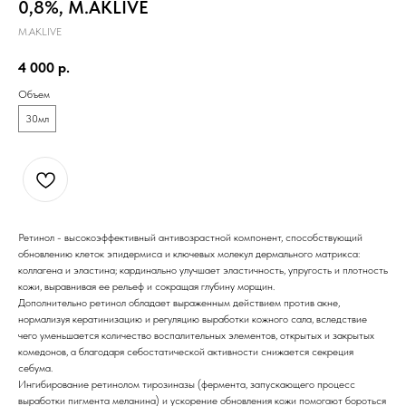
0,8%, M.AKLIVE
M.AKLIVE
4 000
р.
Объем
30мл
Ретинол - высокоэффективный антивозрастной компонент, способствующий
обновлению клеток эпидермиса и ключевых молекул дермального матрикса:
коллагена и эластина; кардинально улучшает эластичность, упругость и плотность
кожи, выравнивая ее рельеф и сокращая глубину морщин.
Дополнительно ретинол обладает выраженным действием против акне,
нормализуя кератинизацию и регуляцию выработки кожного сала, вследствие
чего уменьшается количество воспалительных элементов, открытых и закрытых
комедонов, а благодаря себостатической активности снижается секреция
себума.
Ингибирование ретинолом тирозиназы (фермента, запускающего процесс
выработки пигмента меланина) и ускорение обновления кожи помогают бороться