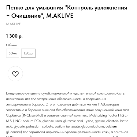
Пенка для умывания "Контроль увлажнения
+ Очищение", M.AKLIVE
M.AKLIVE
1 300
р.
Объем
50мл
150мл
Ежедневное очищение сухой, нормальной и чувствительной кожи должно быть
деликатным для предотвращения обезвоженности и повреждения
эпидермального барьера. Этого позволяют добиться мягкие ПАВ, которые
эффективно и бережно очищают без обезвоживания даже зону нежной кожи глаз.
Сорбитол (INCI: sorbitol) и запатентованный комплекс Moisturizing Factor H.GL.-
M.S. (INCI: sodium PCA, glucose, urea, glutamic acid, Lysine, glycine, allantoin, lactic
acid, glycerin, potassium sorbate, sodium benzoate, gluconolactone, calcium
gluconate) поддерживают нормальный уровень увлажнённости кожи, а пантенол