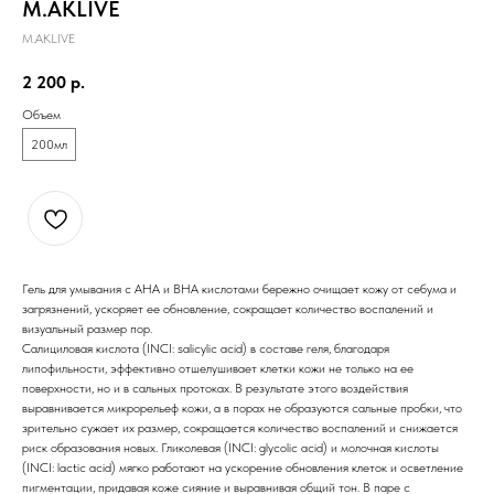
M.AKLIVE
M.AKLIVE
2 200
р.
Объем
200мл
Гель для умывания с AHA и BHA кислотами бережно очищает кожу от себума и
загрязнений, ускоряет ее обновление, сокращает количество воспалений и
визуальный размер пор.
Салициловая кислота (INCI: salicylic acid) в составе геля, благодаря
липофильности, эффективно отшелушивает клетки кожи не только на ее
поверхности, но и в сальных протоках. В результате этого воздействия
выравнивается микрорельеф кожи, а в порах не образуются сальные пробки, что
зрительно сужает их размер, сокращается количество воспалений и снижается
риск образования новых. Гликолевая (INCI: glycolic acid) и молочная кислоты
(INCI: lactic acid) мягко работают на ускорение обновления клеток и осветление
пигментации, придавая коже сияние и выравнивая общий тон. В паре с