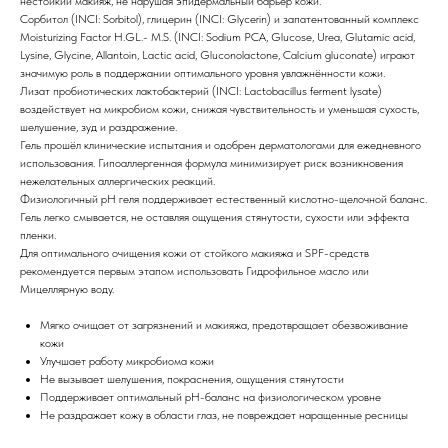
нестойкий макияж, не нарушая эпидермальный барьер кожи.
Сорбитол (INCI: Sorbitol), глицерин (INCI: Glycerin) и запатентованный комплекс
Moisturizing Factor H.GL.- M.S. (INCI: Sodium PCA, Glucose, Urea, Glutamic acid,
Lysine, Glycine, Allantoin, Lactic acid, Gluconolactone, Calcium gluconate) играют
значимую роль в поддержании оптимального уровня увлажнённости кожи.
Лизат пробиотических лактобактерий (INCI: Lactobacillus ferment lysate)
воздействует на микробиом кожи, снижая чувствительность и уменьшая сухость,
шелушение, зуд и раздражение.
Гель прошёл клинические испытания и одобрен дерматологами для ежедневного
использования. Гипоаллергенная формула минимизирует риск возникновения
нежелательных аллергических реакций.
Физиологичный pH геля поддерживает естественный кислотно-щелочной баланс.
Гель легко смывается, не оставляя ощущения стянутости, сухости или эффекта
пленки.
Для оптимального очищения кожи от стойкого макияжа и SPF-средств
рекомендуется первым этапом использовать Гидрофильное масло или
Мицеллярную воду.
Мягко очищает от загрязнений и макияжа, предотвращает обезвоживание
кожи
Улучшает работу микробиома кожи
Не вызывает шелушения, покраснения, ощущения стянутости
Поддерживает оптимальный pH-баланс на физиологическом уровне
Не раздражает кожу в области глаз, не повреждает наращенные ресницы