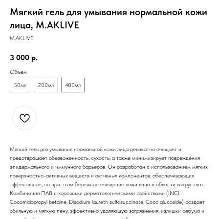
Мягкий гель для умывания нормальной кожи
лица, M.AKLIVE
M.AKLIVE
3 000
р.
Объем
50мл
200мл
400мл
Мягкий гель для умывания нормальной кожи лица деликатно очищает и
предотвращает обезвоженность, сухость, а также минимизирует повреждения
эпидермального и иммунного барьеров. Он разработан с использованием мягких
поверхностно-активных веществ и активных компонентов, обеспечивающих
эффективное, но при этом бережное очищение кожи лица и области вокруг глаз.
Комбинация ПАВ с хорошими дерматологическими свойствами (INCI:
Cocamidopropyl betaine, Disodium laureth sulfosuccinate, Coco glucoside) создает
обильную и мягкую пену, эффективно удаляющую загрязнения, излишки себума и