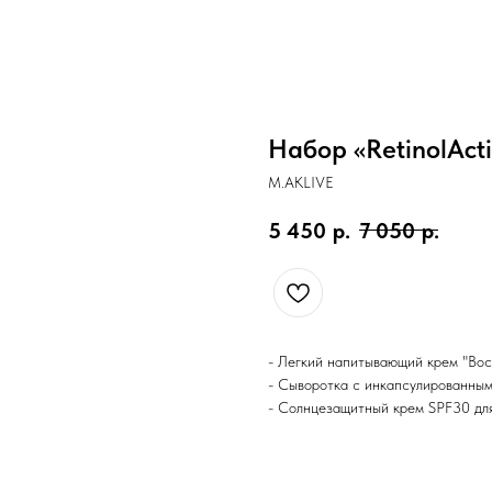
Набор «RetinolAct
M.AKLIVE
5 450
р.
7 050
р.
- Легкий напитывающий крем "Вос
- Сыворотка с инкапсулированным
- Солнцезащитный крем SPF30 дл